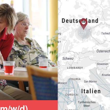
76
109