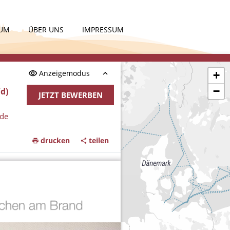
KUM
ÜBER UNS
IMPRESSUM
Anzeigemodus
+
−
d)
JETZT BEWERBEN
nde
drucken
teilen