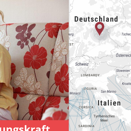
74
110