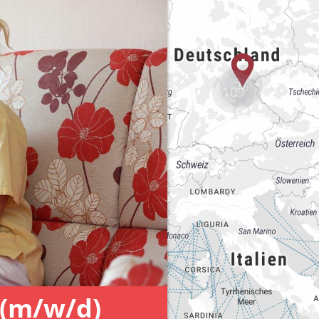
76
109