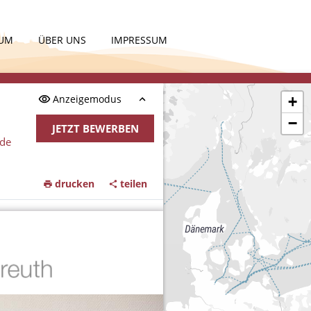
KUM
ÜBER UNS
IMPRESSUM
Anzeigemodus
+
−
JETZT BEWERBEN
nde
drucken
teilen