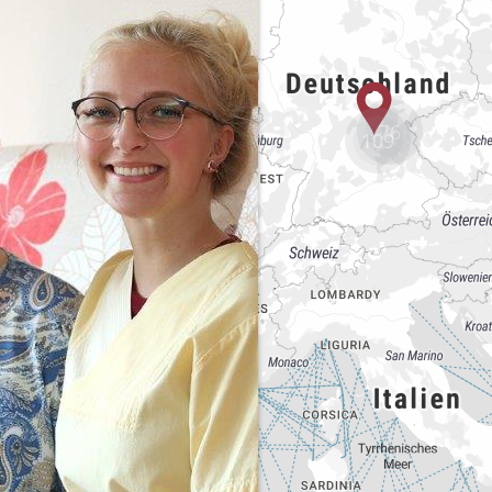
76
109