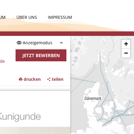
KUM
ÜBER UNS
IMPRESSUM
Anzeigemodus
+
−
JETZT BEWERBEN
nde
drucken
teilen