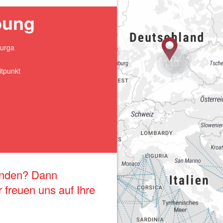
74
110