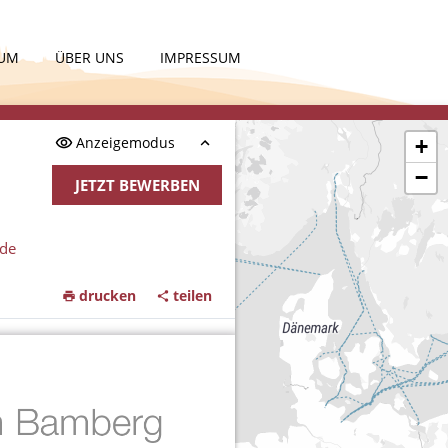
KUM
ÜBER UNS
IMPRESSUM
Anzeigemodus
+
−
JETZT BEWERBEN
nde
drucken
teilen