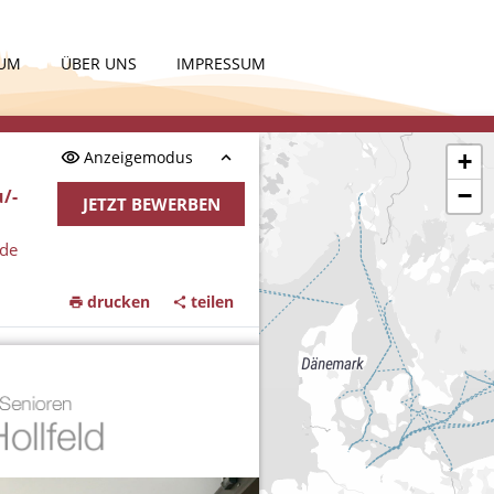
KUM
ÜBER UNS
IMPRESSUM
Anzeigemodus
+
−
/-
JETZT BEWERBEN
nde
drucken
teilen