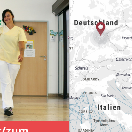
76
109