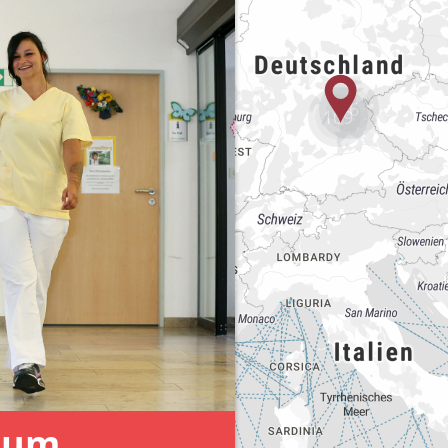
76
109