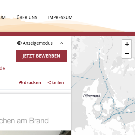
KUM
ÜBER UNS
IMPRESSUM
Anzeigemodus
+
−
JETZT BEWERBEN
nde
drucken
teilen